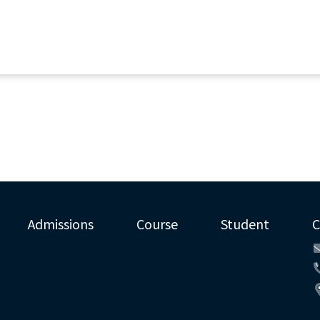
Admissions
Course
Student
C