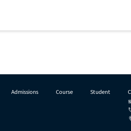
Admissions
Course
Student
C