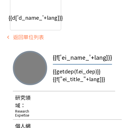
{{d['d_name_'+lang]}}
返回單位列表
{{f['ei_name_'+lang]}}
{{getdep(f.ei_dep)}}
{{f["ei_title_"+lang]}}
研究領
域：
Research
Expertise
個人網