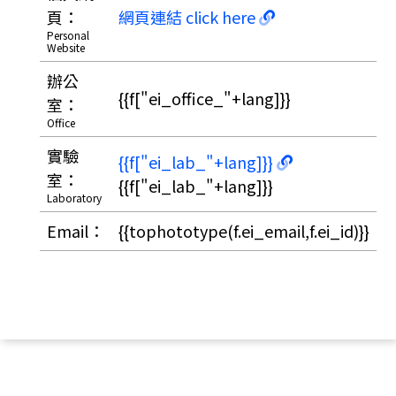
頁：
網頁連結 click here
Personal
Website
辦公
{{f["ei_office_"+lang]}}
室：
Office
實驗
{{f["ei_lab_"+lang]}}
室：
{{f["ei_lab_"+lang]}}
Laboratory
Email：
{{tophototype(f.ei_email,f.ei_id)}}