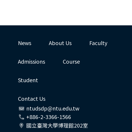
News
About Us
Faculty
Admissions
Course
Student
Contact Us
ntudsdp@ntu.edu.tw
+886-2-3366-1566
國立臺灣大學博理館202室