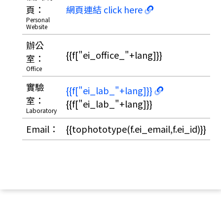
頁：
網頁連結 click here
Personal
Website
辦公
{{f["ei_office_"+lang]}}
室：
Office
實驗
{{f["ei_lab_"+lang]}}
室：
{{f["ei_lab_"+lang]}}
Laboratory
Email：
{{tophototype(f.ei_email,f.ei_id)}}