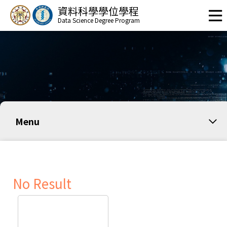
資料科學學位學程
Data Science Degree Program
Menu
No Result