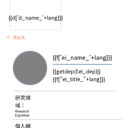
{{d['d_name_'+lang]}}
Back
{{f['ei_name_'+lang]}}
{{getdep(f.ei_dep)}}
{{f["ei_title_"+lang]}}
研究領
域：
Research
Expertise
個人網